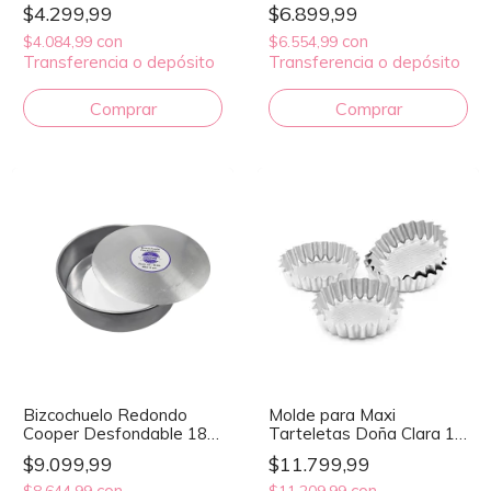
$4.299,99
$6.899,99
con
con
$4.084,99
$6.554,99
Transferencia o depósito
Transferencia o depósito
Bizcochuelo Redondo
Molde para Maxi
Cooper Desfondable 18
Tarteletas Doña Clara 12
cm Alto 6 cm
cm x 4 U
$9.099,99
$11.799,99
con
con