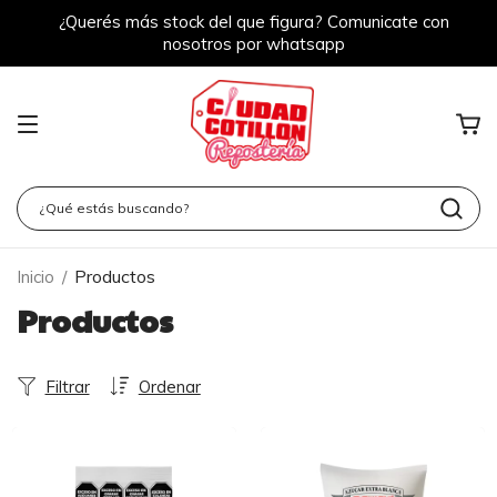
¿Querés más stock del que figura? Comunicate con
nosotros por whatsapp
Productos
Inicio
/
Productos
Filtrar
Ordenar